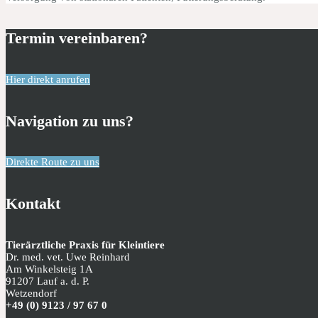
Termin vereinbaren?
Hier direkt anrufen
Navigation zu uns?
Direkte Route zu uns
Kontakt
Tierärztliche Praxis für Kleintiere
Dr. med. vet. Uwe Reinhard
Am Winkelsteig 1A
91207 Lauf a. d. P.
Wetzendorf
+49 (0) 9123 / 97 67 0